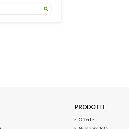
search
PRODOTTI
Offerte
i
Nuovi prodotti