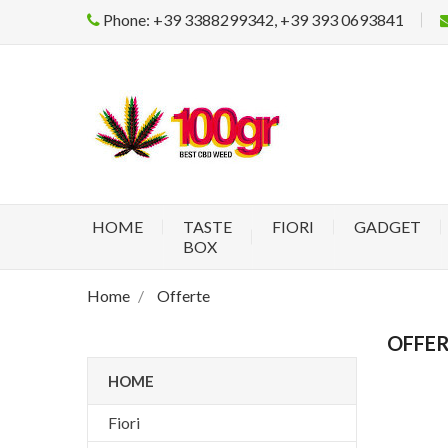
Phone: +39 3388299342, +39 393 0693841
HOME
TASTE
FIORI
GADGET
BOX
Home
Offerte
OFFE
HOME
Fiori