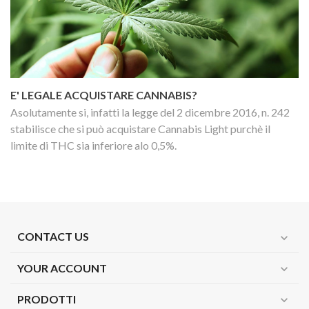
E' LEGALE ACQUISTARE CANNABIS?
Asolutamente si, infatti la legge del 2 dicembre 2016, n. 242
stabilisce che si può acquistare Cannabis Light purchè il
limite di THC sia inferiore alo 0,5%.
CONTACT US
expand_more
YOUR ACCOUNT
expand_more
PRODOTTI
expand_more