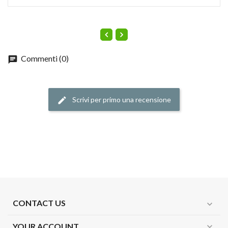
Commenti (0)
Scrivi per primo una recensione
CONTACT US
expand_more
YOUR ACCOUNT
expand_more