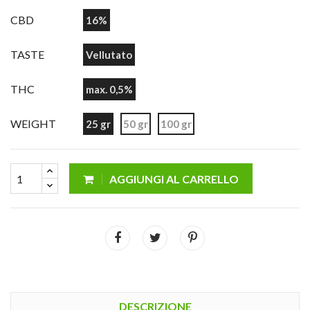
CBD
16%
TASTE
Vellutato
THC
max. 0,5%
WEIGHT
25 gr
50 gr
100 gr
AGGIUNGI AL CARRELLO
DESCRIZIONE